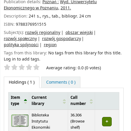
Publication details:
Poznań :
Wyd. Uniwersytetu
Ekonomicznego w Poznaniu,
2011.
Description:
241 s., rys., tab., bibliogr. 24 cm
ISBN:
9788376951515
Subject(s):
rozwój regionalny
obszar wiejski
rozwój społeczny
rozwój gospodarczy
polityka spójności
region
Tags from this library:
No tags from this library for this title.
Log in to add tags.
Star ratings
Average rating: 0.0 (0 votes)
Holdings
( 1 )
Comments ( 0 )
Item
Current
Call
type
library
number
Holdings
Biblioteka
36.306
Instytutu
(
Browse
(Opens below)
Ekonomiki
shelf
)