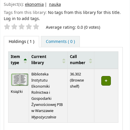
Subject(s):
ekonomia
nauka
Tags from this library:
No tags from this library for this title.
Log in to add tags.
Star ratings
Average rating: 0.0 (0 votes)
Holdings
( 1 )
Comments ( 0 )
Item
Current
Call
type
library
number
Holdings
Biblioteka
36.302
Instytutu
(
Browse
(Opens below)
Ekonomiki
shelf
)
Książki
Rolnictwa i
Gospodarki
Żywnościowej PIB
w Warszawie
Wypożyczalnia