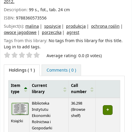
2012.
Description:
99 s., fot., tab. 24 cm
ISBN:
9788360573556
Subject(s):
malina
spożycie
produkcja
ochrona roślin
owoce jagodowe
porzeczka
agrest
Tags from this library:
No tags from this library for this title.
Log in to add tags.
Star ratings
Average rating: 0.0 (0 votes)
Holdings
( 1 )
Comments ( 0 )
Item
Current
Call
type
library
number
Holdings
Biblioteka
36.298
Instytutu
(
Browse
(Opens below)
Ekonomiki
shelf
)
Książki
Rolnictwa i
Gospodarki