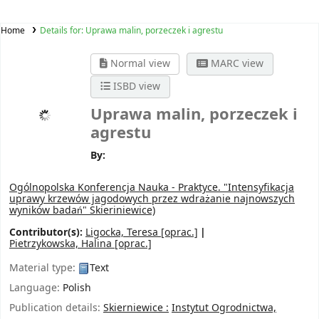
Home
Details for:
Uprawa malin, porzeczek i agrestu
Normal view
MARC view
ISBD view
Uprawa malin, porzeczek i
agrestu
By:
Ogólnopolska Konferencja Nauka - Praktyce. "Intensyfikacja
uprawy krzewów jagodowych przez wdrażanie najnowszych
wyników badań"
Skieriniewice)
Contributor(s):
Ligocka, Teresa
[oprac.]
Pietrzykowska, Halina
[oprac.]
Material type:
Text
Language:
Polish
Publication details:
Skierniewice :
Instytut Ogrodnictwa,