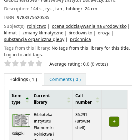
Gleboznawstwa - Państwowy Instytut Badawczy,
2010.
Description:
144 s., rys., tab., bibliogr. 24 cm
ISBN:
9788375620535
Subject(s):
rolnictwo
ocena oddziaływania na środowisko
klimat
zmiany klimatyczne
środowisko
erozja
substancja organiczna gleby
próchnica
Tags from this library:
No tags from this library for this title.
Log in to add tags.
Star ratings
Average rating: 0.0 (0 votes)
Holdings
( 1 )
Comments ( 0 )
Item
Current
Call
type
library
number
Holdings
Biblioteka
36.291
Instytutu
(
Browse
(Opens below)
Ekonomiki
shelf
)
Książki
Rolnictwa i