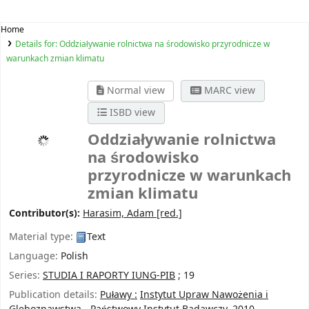
Home
Details for:
Oddziaływanie rolnictwa na środowisko przyrodnicze w
warunkach zmian klimatu
Normal view
MARC view
ISBD view
Oddziaływanie rolnictwa
na środowisko
przyrodnicze w warunkach
zmian klimatu
Contributor(s):
Harasim, Adam
[red.]
Material type:
Text
Language:
Polish
Series:
STUDIA I RAPORTY IUNG-PIB
; 19
Publication details:
Puławy :
Instytut Upraw Nawożenia i