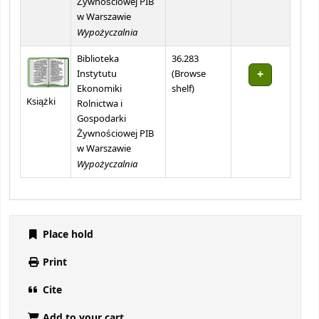
Żywnościowej PIB
w Warszawie
Wypożyczalnia
Biblioteka
36.283
Instytutu
(
Browse
(Opens below)
Ekonomiki
shelf
)
Książki
Rolnictwa i
Gospodarki
Żywnościowej PIB
w Warszawie
Wypożyczalnia
Place hold
Print
Cite
Add to your cart