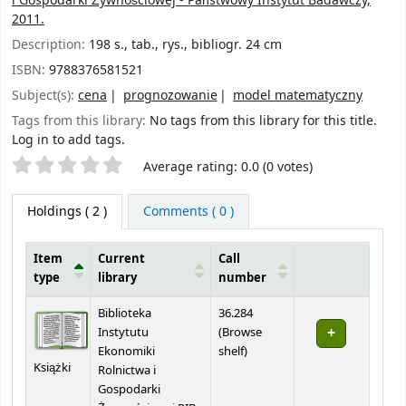
i Gospodarki Żywnościowej - Państwowy Instytut Badawczy,
2011.
Description:
198 s., tab., rys., bibliogr. 24 cm
ISBN:
9788376581521
Subject(s):
cena
prognozowanie
model matematyczny
Tags from this library:
No tags from this library for this title.
Log in to add tags.
Star ratings
Average rating: 0.0 (0 votes)
Holdings
( 2 )
Comments ( 0 )
Item
Current
Call
type
library
number
Holdings
Biblioteka
36.284
Instytutu
(
Browse
(Opens below)
Ekonomiki
shelf
)
Książki
Rolnictwa i
Gospodarki