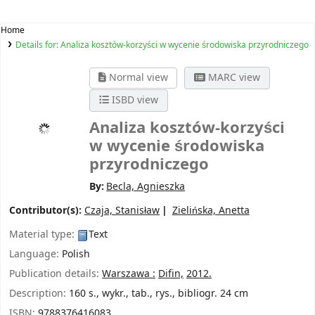
Home
Details for:
Analiza kosztów-korzyści w wycenie środowiska przyrodniczego
Normal view
MARC view
ISBD view
Analiza kosztów-korzyści
w wycenie środowiska
przyrodniczego
By:
Becla, Agnieszka
Contributor(s):
Czaja, Stanisław
Zielińska, Anetta
Material type:
Text
Language:
Polish
Publication details:
Warszawa :
Difin,
2012.
Description:
160 s., wykr., tab., rys., bibliogr. 24 cm
ISBN:
9788376416083