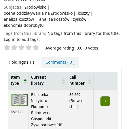
Subject(s):
środowisko
ocena oddziaływania na środowisko
koszty
analiza kosztów
analiza kosztów i zysków
ekonomia dobrobytu
Tags from this library:
No tags from this library for this title.
Log in to add tags.
Star ratings
Average rating: 0.0 (0 votes)
Holdings
( 1 )
Comments ( 0 )
Item
Current
Call
type
library
number
Holdings
Biblioteka
36.269
Instytutu
(
Browse
(Opens below)
Ekonomiki
shelf
)
Książki
Rolnictwa i
Gospodarki
Żywnościowej PIB