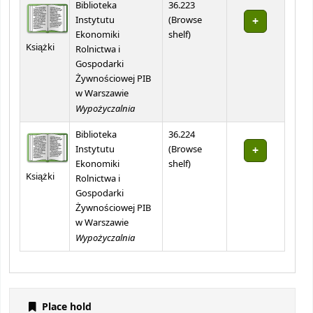
Biblioteka
36.223
Instytutu
(
Browse
(Opens below)
Ekonomiki
shelf
)
Książki
Rolnictwa i
Gospodarki
Żywnościowej PIB
w Warszawie
Wypożyczalnia
Biblioteka
36.224
Instytutu
(
Browse
(Opens below)
Ekonomiki
shelf
)
Książki
Rolnictwa i
Gospodarki
Żywnościowej PIB
w Warszawie
Wypożyczalnia
Place hold