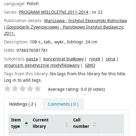
Language:
Polish
Series:
PROGRAM WIELOLETNI 2011-2014
; nr 22
Publication details:
Warszawa :
Instytut Ekonomiki Rolnictwa
i Gospodarki Żywnościowej - Państwowy Instytut Badawczy,
2011.
Description:
108 s., tab., wykr., bibliogr. 24 cm
ISBN:
9788376581781
Subject(s):
pasza
koncentrat białkowy
rynek
cena
organizm genetycznie modyfikowany
GMO
Tags from this library:
No tags from this library for this title.
Log in to add tags.
Star ratings
Average rating: 0.0 (0 votes)
Holdings
( 2 )
Comments ( 0 )
Item
Current
Call
type
library
number
Holdings