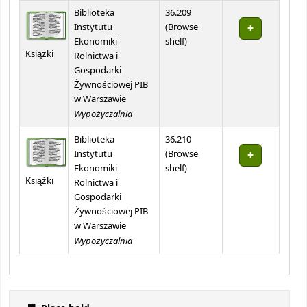
Holdings
Biblioteka
36.209
Instytutu
(
Browse
(Opens below)
Ekonomiki
shelf
)
Książki
Rolnictwa i
Gospodarki
Żywnościowej PIB
w Warszawie
Wypożyczalnia
Biblioteka
36.210
Instytutu
(
Browse
(Opens below)
Ekonomiki
shelf
)
Książki
Rolnictwa i
Gospodarki
Żywnościowej PIB
w Warszawie
Wypożyczalnia