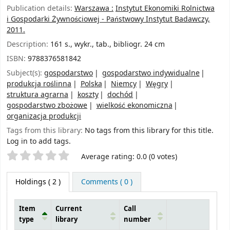
Publication details:
Warszawa :
Instytut Ekonomiki Rolnictwa
i Gospodarki Żywnościowej - Państwowy Instytut Badawczy,
2011.
Description:
161 s., wykr., tab., bibliogr. 24 cm
ISBN:
9788376581842
Subject(s):
gospodarstwo
gospodarstwo indywidualne
produkcja roślinna
Polska
Niemcy
Węgry
struktura agrarna
koszty
dochód
gospodarstwo zbożowe
wielkość ekonomiczna
organizacja produkcji
Tags from this library:
No tags from this library for this title.
Log in to add tags.
Star ratings
Average rating: 0.0 (0 votes)
Holdings
( 2 )
Comments ( 0 )
Item
Current
Call
type
library
number