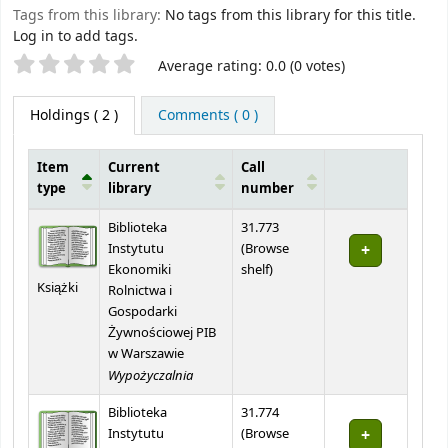
Tags from this library:
No tags from this library for this title.
Log in to add tags.
Star ratings
Average rating: 0.0 (0 votes)
Holdings
( 2 )
Comments ( 0 )
Item
Current
Call
type
library
number
Holdings
Biblioteka
31.773
Instytutu
(
Browse
(Opens below)
Ekonomiki
shelf
)
Książki
Rolnictwa i
Gospodarki
Żywnościowej PIB
w Warszawie
Wypożyczalnia
Biblioteka
31.774
Instytutu
(
Browse