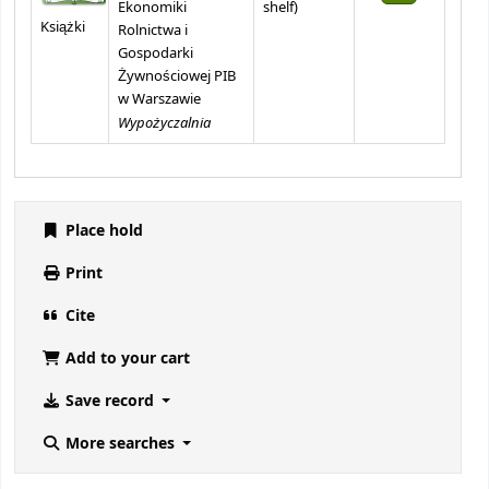
(Opens below)
Ekonomiki
shelf
)
Książki
Rolnictwa i
Gospodarki
Żywnościowej PIB
w Warszawie
Wypożyczalnia
Place hold
Print
Cite
Add to your cart
Save record
More searches