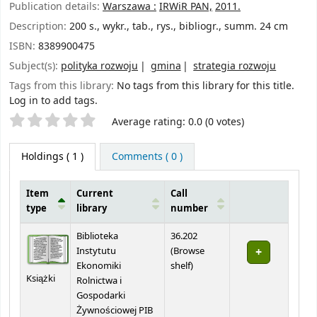
Publication details:
Warszawa :
IRWiR PAN,
2011.
Description:
200 s., wykr., tab., rys., bibliogr., summ. 24 cm
ISBN:
8389900475
Subject(s):
polityka rozwoju
gmina
strategia rozwoju
Tags from this library:
No tags from this library for this title.
Log in to add tags.
Star ratings
Average rating: 0.0 (0 votes)
Holdings
( 1 )
Comments ( 0 )
Item
Current
Call
type
library
number
Holdings
Biblioteka
36.202
Instytutu
(
Browse
(Opens below)
Ekonomiki
shelf
)
Książki
Rolnictwa i
Gospodarki
Żywnościowej PIB