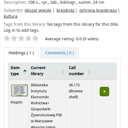
Description:
108 s., ryc., tab., bibliogr., summ. 24 cm
Subject(s):
obszar wiejski
krajobraz
ochrona krajobrazu
kultura
Tags from this library:
No tags from this library for this title.
Log in to add tags.
Star ratings
Average rating: 0.0 (0 votes)
Holdings
( 1 )
Comments ( 0 )
Item
Current
Call
type
library
number
Holdings
Biblioteka
36.172
Instytutu
(
Browse
(Opens below)
Ekonomiki
shelf
)
Książki
Rolnictwa i
Gospodarki
Żywnościowej PIB
w Warszawie
Wypożyczalnia