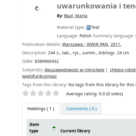
uwarunkowania i ten
By:
Błąd, Marta
Material type:
Text
Language:
Polish
Summary language:
Publication details:
Warszawa :
IRWiR PAN,
2011.
Description:
244 s., tab., rys., summ., bibliogr. 24 cm
ISBN:
8389900432
Subject(s):
dwuzawodowość w rolnictwie
chłopo-robot
wielofunkcyjność
Tags from this library:
No tags from this library for this t
Star ratings
Average rating: 0.0 (0 votes)
Holdings
( 1 )
Comments ( 0 )
Item
type
Current library