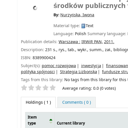
środków publicznych 
By:
Nurzyńska, Iwona
Material type:
Text
Language:
Polish
Summary language:
Publication details:
Warszawa :
IRWiR PAN,
2011.
Description:
231 s., rys., tab., wykr., summ., zał., bibliog
ISBN:
8389900424
Subject(s):
pomoc rozwojowa
inwestycja
finansowan
polityka spójności
Strategia Lizbońska
fundusze str
Tags from this library:
No tags from this library for this t
Star ratings
Average rating: 0.0 (0 votes)
Holdings
( 1 )
Comments ( 0 )
Item
type
Current library