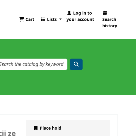
Log in to
Cart
Lists
your account
Search
history
Place hold
ji ze