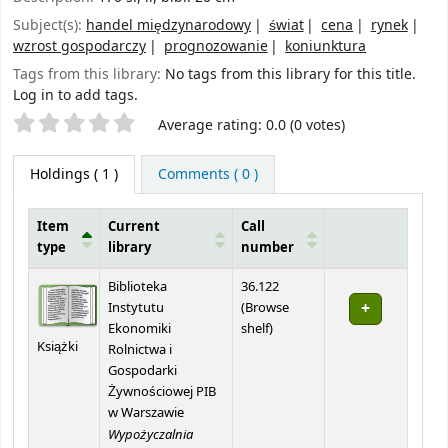
Subject(s):
handel międzynarodowy
świat
cena
rynek
wzrost gospodarczy
prognozowanie
koniunktura
Tags from this library:
No tags from this library for this title.
Log in to add tags.
Star ratings
Average rating: 0.0 (0 votes)
Holdings
( 1 )
Comments ( 0 )
Item
Current
Call
type
library
number
Holdings
Biblioteka
36.122
Instytutu
(
Browse
(Opens below)
Ekonomiki
shelf
)
Książki
Rolnictwa i
Gospodarki
Żywnościowej PIB
w Warszawie
Wypożyczalnia