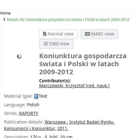
Home
Details for:
Koniunktura gospodarcza świata i Polski w latach 2009-2012
Normal view
MARC view
ISBD view
Koniunktura gospodarcza
świata i Polski w latach
2009-2012
Contributor(s):
Marczewski, Krzysztof
[red. nauk.]
Material type:
Text
Language:
Polish
Series:
RAPORTY
Publication details:
Warszawa :
Instytut Badań Rynku,
Konsumpcji i Koniunktur,
2011.
Description:
170 s., il, bibl. 20 cm