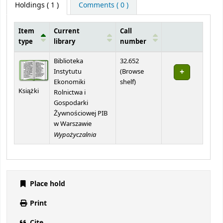
Holdings
( 1 )
Comments ( 0 )
Item
Current
Call
type
library
number
Holdings
Biblioteka
32.652
Instytutu
(
Browse
(Opens below)
Ekonomiki
shelf
)
Książki
Rolnictwa i
Gospodarki
Żywnościowej PIB
w Warszawie
Wypożyczalnia
Place hold
Print
Cite