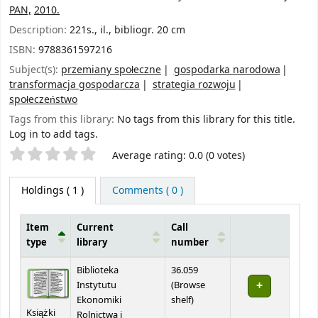
PAN,
2010.
Description:
221s., il., bibliogr. 20 cm
ISBN:
9788361597216
Subject(s):
przemiany społeczne
gospodarka narodowa
transformacja gospodarcza
strategia rozwoju
społeczeństwo
Tags from this library:
No tags from this library for this title.
Log in to add tags.
Star ratings
Average rating: 0.0 (0 votes)
Holdings
( 1 )
Comments ( 0 )
Item
Current
Call
type
library
number
Holdings
Biblioteka
36.059
Instytutu
(
Browse
(Opens below)
Ekonomiki
shelf
)
Książki
Rolnictwa i