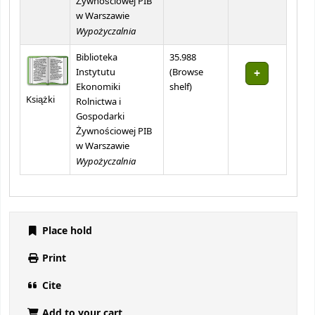
Żywnościowej PIB
w Warszawie
Wypożyczalnia
Biblioteka
35.988
Instytutu
(
Browse
(Opens below)
Ekonomiki
shelf
)
Książki
Rolnictwa i
Gospodarki
Żywnościowej PIB
w Warszawie
Wypożyczalnia
Place hold
Print
Cite
Add to your cart