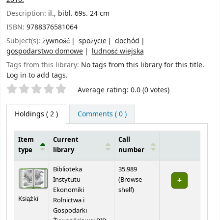
Description:
il., bibl. 69s. 24 cm
ISBN:
9788376581064
Subject(s):
żywność
spożycie
dochód
gospodarstwo domowe
ludność wiejska
Tags from this library:
No tags from this library for this title.
Log in to add tags.
Star ratings
Average rating: 0.0 (0 votes)
Holdings
( 2 )
Comments ( 0 )
Item
Current
Call
type
library
number
Holdings
Biblioteka
35.989
Instytutu
(
Browse
(Opens below)
Ekonomiki
shelf
)
Książki
Rolnictwa i
Gospodarki