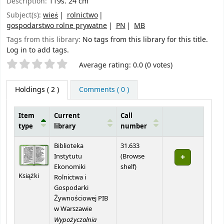
Description:
119s. 24 cm
Subject(s):
wieś
rolnictwo
gospodarstwo rolne prywatne
PN
MB
Tags from this library:
No tags from this library for this title.
Log in to add tags.
Star ratings
Average rating: 0.0 (0 votes)
Holdings
( 2 )
Comments ( 0 )
Item
Current
Call
type
library
number
Holdings
Biblioteka
31.633
Instytutu
(
Browse
(Opens below)
Ekonomiki
shelf
)
Książki
Rolnictwa i
Gospodarki
Żywnościowej PIB
w Warszawie
Wypożyczalnia