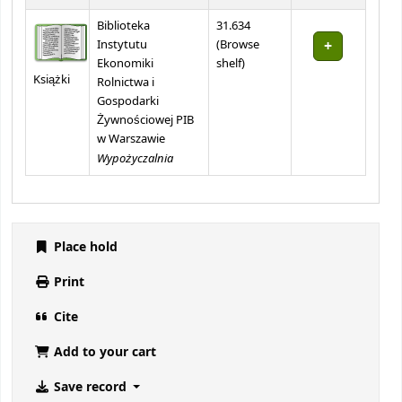
Biblioteka
31.634
Instytutu
(
Browse
(Opens below)
Ekonomiki
shelf
)
Książki
Rolnictwa i
Gospodarki
Żywnościowej PIB
w Warszawie
Wypożyczalnia
Place hold
Print
Cite
Add to your cart
Save record