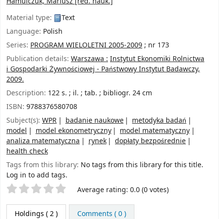
Hamulczuk, Mariusz
[red. nauk.]
Material type:
Text
Language:
Polish
Series:
PROGRAM WIELOLETNI 2005-2009
; nr 173
Publication details:
Warszawa :
Instytut Ekonomiki Rolnictwa
i Gospodarki Żywnościowej - Państwowy Instytut Badawczy,
2009.
Description:
122 s. ; il. ; tab. ; bibliogr. 24 cm
ISBN:
9788376580708
Subject(s):
WPR
badanie naukowe
metodyka badań
model
model ekonometryczny
model matematyczny
analiza matematyczna
rynek
dopłaty bezpośrednie
health check
Tags from this library:
No tags from this library for this title.
Log in to add tags.
Star ratings
Average rating: 0.0 (0 votes)
Holdings
( 2 )
Comments ( 0 )