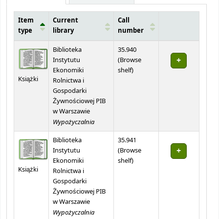
Item
Current
Call
type
library
number
Holdings
Biblioteka
35.940
Instytutu
(
Browse
(Opens below)
Ekonomiki
shelf
)
Książki
Rolnictwa i
Gospodarki
Żywnościowej PIB
w Warszawie
Wypożyczalnia
Biblioteka
35.941
Instytutu
(
Browse
(Opens below)
Ekonomiki
shelf
)
Książki
Rolnictwa i
Gospodarki
Żywnościowej PIB
w Warszawie
Wypożyczalnia