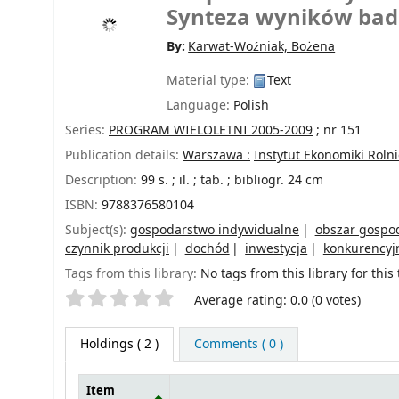
Synteza wyników bad
By:
Karwat-Woźniak, Bożena
Material type:
Text
Language:
Polish
Series:
PROGRAM WIELOLETNI 2005-2009
; nr 151
Publication details:
Warszawa :
Instytut Ekonomiki Roln
Description:
99 s. ; il. ; tab. ; bibliogr. 24 cm
ISBN:
9788376580104
Subject(s):
gospodarstwo indywidualne
obszar gospo
czynnik produkcji
dochód
inwestycja
konkurencyj
Tags from this library:
No tags from this library for this t
Star ratings
Average rating: 0.0 (0 votes)
Holdings
( 2 )
Comments ( 0 )
Item