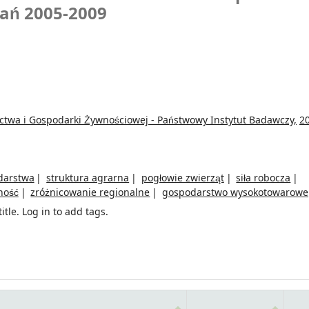
ań 2005-2009
ictwa i Gospodarki Żywnościowej - Państwowy Instytut Badawczy,
2
darstwa
struktura agrarna
pogłowie zwierząt
siła robocza
ność
zróżnicowanie regionalne
gospodarstwo wysokotowarowe
itle.
Log in to add tags.