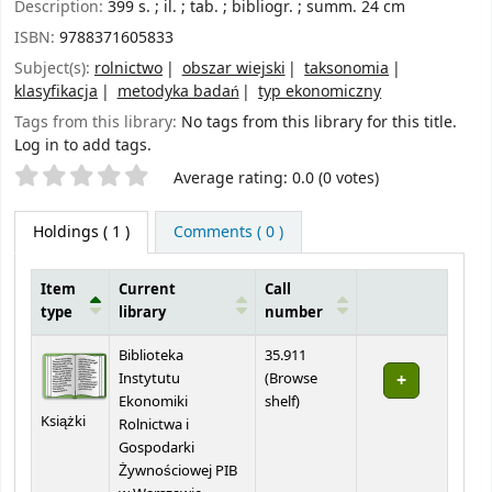
Description:
399 s. ; il. ; tab. ; bibliogr. ; summ. 24 cm
ISBN:
9788371605833
Subject(s):
rolnictwo
obszar wiejski
taksonomia
klasyfikacja
metodyka badań
typ ekonomiczny
Tags from this library:
No tags from this library for this title.
Log in to add tags.
Star ratings
Average rating: 0.0 (0 votes)
Holdings
( 1 )
Comments ( 0 )
Item
Current
Call
type
library
number
Holdings
Biblioteka
35.911
Instytutu
(
Browse
(Opens below)
Ekonomiki
shelf
)
Książki
Rolnictwa i
Gospodarki
Żywnościowej PIB