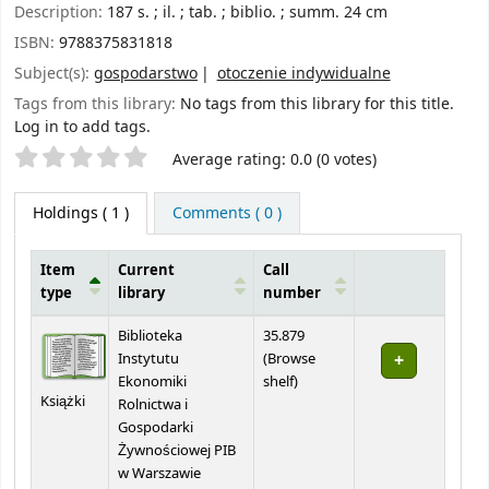
Description:
187 s. ; il. ; tab. ; biblio. ; summ. 24 cm
ISBN:
9788375831818
Subject(s):
gospodarstwo
otoczenie indywidualne
Tags from this library:
No tags from this library for this title.
Log in to add tags.
Star ratings
Average rating: 0.0 (0 votes)
Holdings
( 1 )
Comments ( 0 )
Item
Current
Call
type
library
number
Holdings
Biblioteka
35.879
Instytutu
(
Browse
(Opens below)
Ekonomiki
shelf
)
Książki
Rolnictwa i
Gospodarki
Żywnościowej PIB
w Warszawie