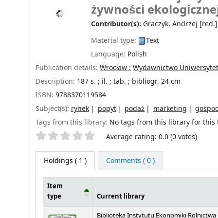
żywności ekologiczne
Contributor(s):
Graczyk, Andrzej
[red.]
Material type:
Text
Language:
Polish
Publication details:
Wrocław :
Wydawnictwo Uniwersytet
Description:
187 s. ; il. ; tab. ; bibliogr. 24 cm
ISBN:
9788370119584
Subject(s):
rynek
popyt
podaż
marketing
gospod
Tags from this library:
No tags from this library for this t
Star ratings
Average rating: 0.0 (0 votes)
Holdings
( 1 )
Comments ( 0 )
Item
type
Current library
Holdings
Biblioteka Instytutu Ekonomiki Rolnictwa