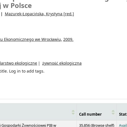
j w Polsce
Mazurek-Łopacińska, Krystyna
[red.]
u Ekonomicznego we Wrocławiu,
2009.
arstwo ekologiczne
żywność ekologiczna
itle.
Log in to add tags.
Call number
Stat
(Opens 
 i Gospodarki Żywnościowej PIB w
35.856 (
Browse shelf
)
Avai