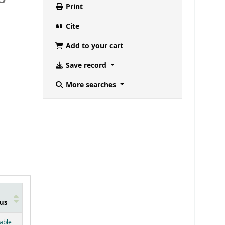
Print
Cite
Add to your cart
Save record
More searches
us
below)
lable