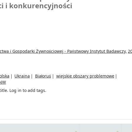
i i konkurencyjności
ictwa i Gospodarki Żywnościowej - Państwowy Instytut Badawczy,
2
olska
Ukraina
Białoruś
wiejskie obszary problemowe
NW
itle.
Log in to add tags.