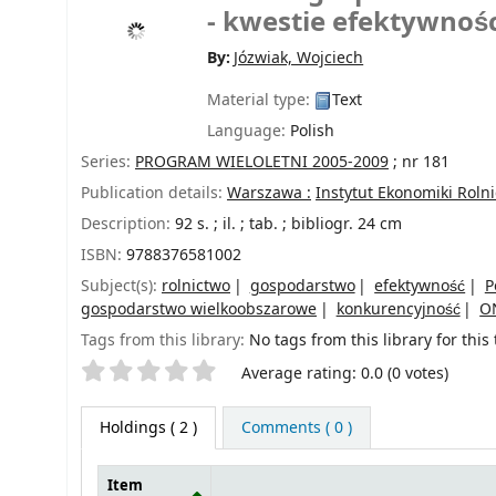
- kwestie efektywnośc
By:
Józwiak, Wojciech
Material type:
Text
Language:
Polish
Series:
PROGRAM WIELOLETNI 2005-2009
; nr 181
Publication details:
Warszawa :
Instytut Ekonomiki Roln
Description:
92 s. ; il. ; tab. ; bibliogr. 24 cm
ISBN:
9788376581002
Subject(s):
rolnictwo
gospodarstwo
efektywność
P
gospodarstwo wielkoobszarowe
konkurencyjność
O
Tags from this library:
No tags from this library for this t
Star ratings
Average rating: 0.0 (0 votes)
Holdings
( 2 )
Comments ( 0 )
Item