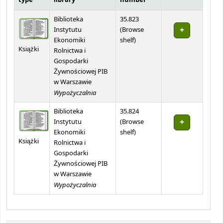
Holdings
Biblioteka
35.823
Instytutu
(
Browse
(Opens below)
Ekonomiki
shelf
)
Książki
Rolnictwa i
Gospodarki
Żywnościowej PIB
w Warszawie
Wypożyczalnia
Biblioteka
35.824
Instytutu
(
Browse
(Opens below)
Ekonomiki
shelf
)
Książki
Rolnictwa i
Gospodarki
Żywnościowej PIB
w Warszawie
Wypożyczalnia