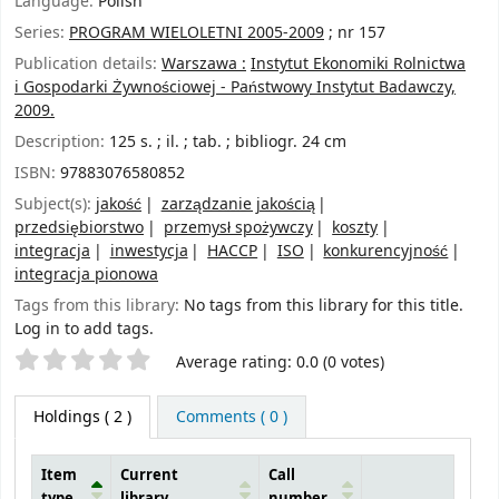
Language:
Polish
Series:
PROGRAM WIELOLETNI 2005-2009
; nr 157
Publication details:
Warszawa :
Instytut Ekonomiki Rolnictwa
i Gospodarki Żywnościowej - Państwowy Instytut Badawczy,
2009.
Description:
125 s. ; il. ; tab. ; bibliogr. 24 cm
ISBN:
97883076580852
Subject(s):
jakość
zarządzanie jakością
przedsiębiorstwo
przemysł spożywczy
koszty
integracja
inwestycja
HACCP
ISO
konkurencyjność
integracja pionowa
Tags from this library:
No tags from this library for this title.
Log in to add tags.
Star ratings
Average rating: 0.0 (0 votes)
Holdings
( 2 )
Comments ( 0 )
Item
Current
Call
type
library
number