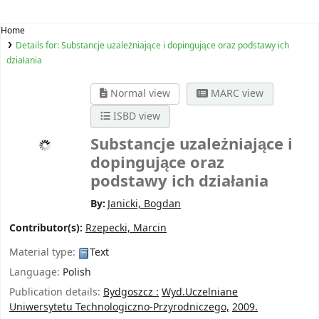
Home
Details for:
Substancje uzależniające i dopingujące oraz podstawy ich
działania
Normal view
MARC view
ISBD view
Substancje uzależniające i
dopingujące oraz
podstawy ich działania
By:
Janicki, Bogdan
Contributor(s):
Rzepecki, Marcin
Material type:
Text
Language:
Polish
Publication details:
Bydgoszcz :
Wyd.Uczelniane
Uniwersytetu Technologiczno-Przyrodniczego,
2009.