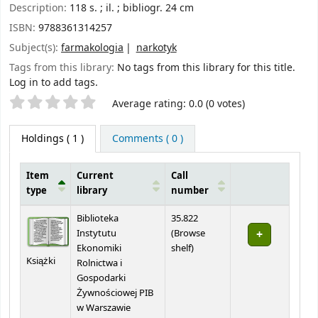
Description:
118 s. ; il. ; bibliogr. 24 cm
ISBN:
9788361314257
Subject(s):
farmakologia
narkotyk
Tags from this library:
No tags from this library for this title.
Log in to add tags.
Star ratings
Average rating: 0.0 (0 votes)
Holdings
( 1 )
Comments ( 0 )
Item
Current
Call
type
library
number
Holdings
Biblioteka
35.822
Instytutu
(
Browse
(Opens below)
Ekonomiki
shelf
)
Książki
Rolnictwa i
Gospodarki
Żywnościowej PIB
w Warszawie