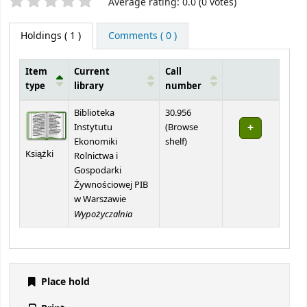
Average rating: 0.0 (0 votes)
Holdings
( 1 )
Comments ( 0 )
Item
Current
Call
type
library
number
Holdings
Biblioteka
30.956
Instytutu
(
Browse
(Opens below)
Ekonomiki
shelf
)
Książki
Rolnictwa i
Gospodarki
Żywnościowej PIB
w Warszawie
Wypożyczalnia
Place hold