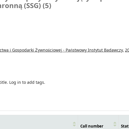
hronną (SSG) (5)
ictwa i Gospodarki Żywnościowej - Państwowy Instytut Badawczy,
2
itle.
Log in to add tags.
Call number
Stat