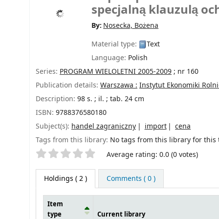
specjalną klauzulą oc
By:
Nosecka, Bożena
Material type:
Text
Language:
Polish
Series:
PROGRAM WIELOLETNI 2005-2009
; nr 160
Publication details:
Warszawa :
Instytut Ekonomiki Roln
Description:
98 s. ; il. ; tab. 24 cm
ISBN:
9788376580180
Subject(s):
handel zagraniczny
import
cena
Tags from this library:
No tags from this library for this t
Star ratings
Average rating: 0.0 (0 votes)
Holdings
( 2 )
Comments ( 0 )
Item
type
Current library