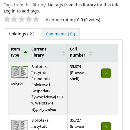
Tags from this library:
No tags from this library for this title.
Log in to add tags.
Star ratings
Average rating: 0.0 (0 votes)
Holdings
( 2 )
Comments ( 0 )
Item
Current
Call
type
library
number
Holdings
Biblioteka
35.874
Instytutu
(
Browse
(Opens below)
Ekonomiki
shelf
)
Książki
Rolnictwa i
Gospodarki
Żywnościowej PIB
w Warszawie
Wypożyczalnia
Biblioteka
35.727
Instytutu
(
Browse