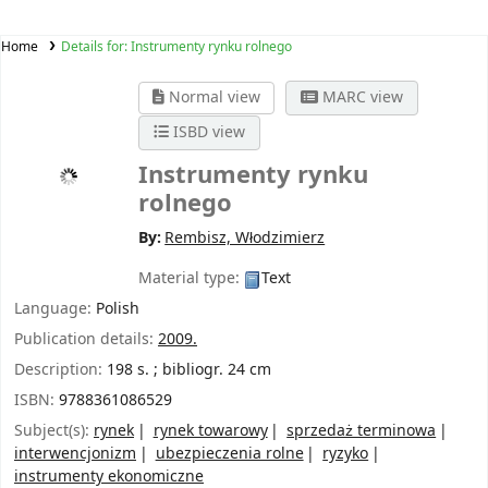
Home
Details for:
Instrumenty rynku rolnego
Normal view
MARC view
ISBD view
Instrumenty rynku
rolnego
By:
Rembisz, Włodzimierz
Material type:
Text
Language:
Polish
Publication details:
2009.
Description:
198 s. ; bibliogr. 24 cm
ISBN:
9788361086529
Subject(s):
rynek
rynek towarowy
sprzedaż terminowa
interwencjonizm
ubezpieczenia rolne
ryzyko
instrumenty ekonomiczne