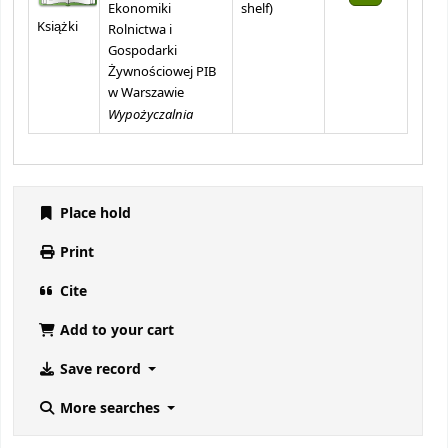
(Opens below)
Ekonomiki
shelf
)
Książki
Rolnictwa i
Gospodarki
Żywnościowej PIB
w Warszawie
Wypożyczalnia
Place hold
Print
Cite
Add to your cart
Save record
More searches