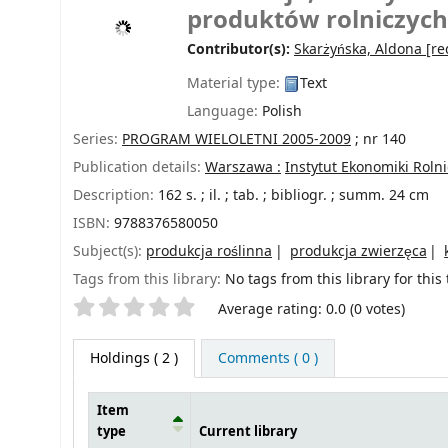
produktów rolniczych
Contributor(s):
Skarżyńska, Aldona
[re
Material type:
Text
Language:
Polish
Series:
PROGRAM WIELOLETNI 2005-2009
; nr 140
Publication details:
Warszawa :
Instytut Ekonomiki Roln
Description:
162 s. ; il. ; tab. ; bibliogr. ; summ. 24 cm
ISBN:
9788376580050
Subject(s):
produkcja roślinna
produkcja zwierzęca
Tags from this library:
No tags from this library for this t
Star ratings
Average rating: 0.0 (0 votes)
Holdings
( 2 )
Comments ( 0 )
Item
type
Current library