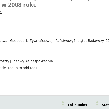
 w 2008 roku
d.]
ictwa i Gospodarki Żywnościowej - Państwowy Instytut Badawczy,
2
koszty
nadwyżka bezpośrednia
itle.
Log in to add tags.
Call number
Stat