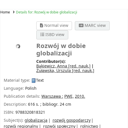
Home
Details for:
Rozwój w dobie globalizacji
Normal view
MARC view
ISBD view
Rozwój w dobie
globalizacji
Contributor(s):
Bąkiewicz, Anna
[red. nauk.]
Żuławska, Urszula
[red. nauk.]
Material type:
Text
Language:
Polish
Publication details:
Warszawa :
PWE,
2010.
Description:
616 s. ; bibliogr. 24 cm
ISBN:
9788320818321
Subject(s):
globalizacja
rozwój gospodarczy
rozwój regionalny
rozwój społeczny
rolnictwo