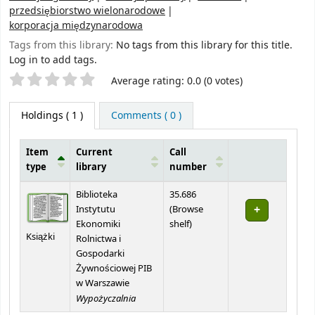
przedsiębiorstwo wielonarodowe
korporacja międzynarodowa
Tags from this library:
No tags from this library for this title.
Log in to add tags.
Star ratings
Average rating: 0.0 (0 votes)
Holdings
( 1 )
Comments ( 0 )
Item
Current
Call
type
library
number
Holdings
Biblioteka
35.686
Instytutu
(
Browse
(Opens below)
Ekonomiki
shelf
)
Książki
Rolnictwa i
Gospodarki
Żywnościowej PIB
w Warszawie
Wypożyczalnia