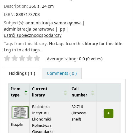
Description:
366 s. 24 cm
ISBN:
8387173703
Subject(s):
administracja samorządowa
administracja państwowa
pp
ustrój społecznogospodarczy
Tags from this library:
No tags from this library for this title.
Log in to add tags.
Star ratings
Average rating: 0.0 (0 votes)
Holdings
( 1 )
Comments ( 0 )
Item
Current
Call
type
library
number
Holdings
Biblioteka
32.716
Instytutu
(
Browse
(Opens below)
Ekonomiki
shelf
)
Książki
Rolnictwa i
Gospodarki