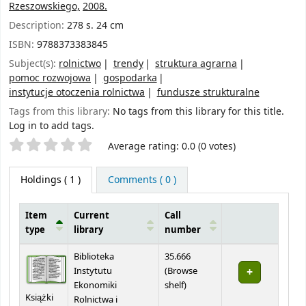
Rzeszowskiego,
2008.
Description:
278 s. 24 cm
ISBN:
9788373383845
Subject(s):
rolnictwo
trendy
struktura agrarna
pomoc rozwojowa
gospodarka
instytucje otoczenia rolnictwa
fundusze strukturalne
Tags from this library:
No tags from this library for this title.
Log in to add tags.
Star ratings
Average rating: 0.0 (0 votes)
Holdings
( 1 )
Comments ( 0 )
Item
Current
Call
type
library
number
Holdings
Biblioteka
35.666
Instytutu
(
Browse
(Opens below)
Ekonomiki
shelf
)
Książki
Rolnictwa i