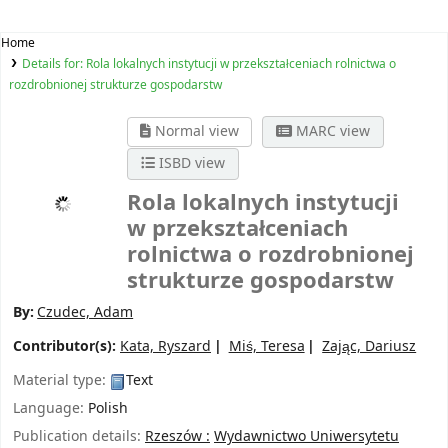
Home
Details for:
Rola lokalnych instytucji w przekształceniach rolnictwa o
rozdrobnionej strukturze gospodarstw
Normal view
MARC view
ISBD view
Rola lokalnych instytucji
w przekształceniach
rolnictwa o rozdrobnionej
strukturze gospodarstw
By:
Czudec, Adam
Contributor(s):
Kata, Ryszard
Miś, Teresa
Zając, Dariusz
Material type:
Text
Language:
Polish
Publication details:
Rzeszów :
Wydawnictwo Uniwersytetu