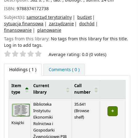
Description:
382 s. ; il. ; tab. ; bibliogr. ; summ. 24 cm
ISBN:
9788374172738
Subject(s):
samorząd terytorialny
budżet
sytuacja finansowa
zarządzanie
dochód
finansowanie
planowanie
Tags from this library:
No tags from this library for this title.
Log in to add tags.
Star ratings
Average rating: 0.0 (0 votes)
Holdings
( 1 )
Comments ( 0 )
Item
Current
Call
type
library
number
Holdings
Biblioteka
35.641
Instytutu
(
Browse
(Opens below)
Ekonomiki
shelf
)
Książki
Rolnictwa i
Gospodarki
Żywnościowej PIB