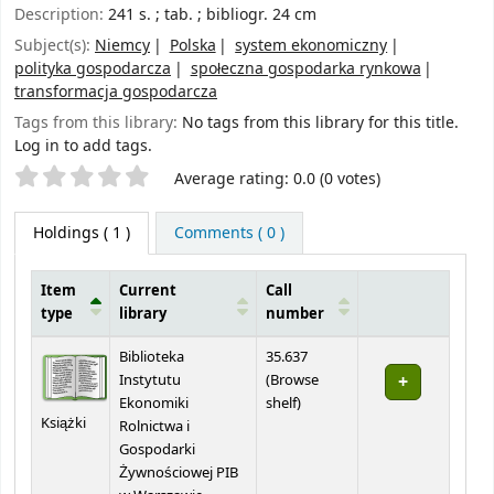
Description:
241 s. ; tab. ; bibliogr. 24 cm
Subject(s):
Niemcy
Polska
system ekonomiczny
polityka gospodarcza
społeczna gospodarka rynkowa
transformacja gospodarcza
Tags from this library:
No tags from this library for this title.
Log in to add tags.
Star ratings
Average rating: 0.0 (0 votes)
Holdings
( 1 )
Comments ( 0 )
Item
Current
Call
type
library
number
Holdings
Biblioteka
35.637
Instytutu
(
Browse
(Opens below)
Ekonomiki
shelf
)
Książki
Rolnictwa i
Gospodarki
Żywnościowej PIB