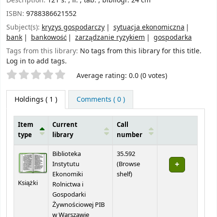
Description:
121 s. ; il. ; tab. ; bibliogr. 24 cm
ISBN:
9788386621552
Subject(s):
kryzys gospodarczy
sytuacja ekonomiczna
bank
bankowość
zarządzanie ryzykiem
gospodarka
Tags from this library:
No tags from this library for this title.
Log in to add tags.
Star ratings
Average rating: 0.0 (0 votes)
Holdings
( 1 )
Comments ( 0 )
Item
Current
Call
type
library
number
Holdings
Biblioteka
35.592
Instytutu
(
Browse
(Opens below)
Ekonomiki
shelf
)
Książki
Rolnictwa i
Gospodarki
Żywnościowej PIB
w Warszawie