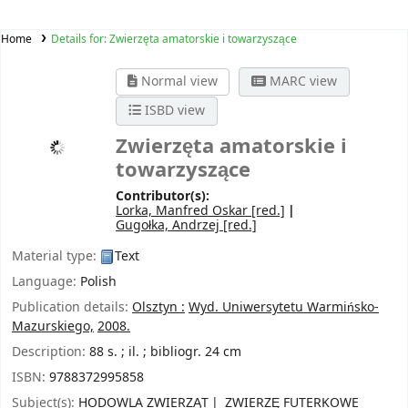
Home
Details for:
Zwierzęta amatorskie i towarzyszące
Normal view
MARC view
ISBD view
Zwierzęta amatorskie i
towarzyszące
Contributor(s):
Lorka, Manfred Oskar
[red.]
Gugołka, Andrzej
[red.]
Material type:
Text
Language:
Polish
Publication details:
Olsztyn :
Wyd. Uniwersytetu Warmińsko-
Mazurskiego,
2008.
Description:
88 s. ; il. ; bibliogr. 24 cm
ISBN:
9788372995858
Subject(s):
HODOWLA ZWIERZĄT
ZWIERZĘ FUTERKOWE