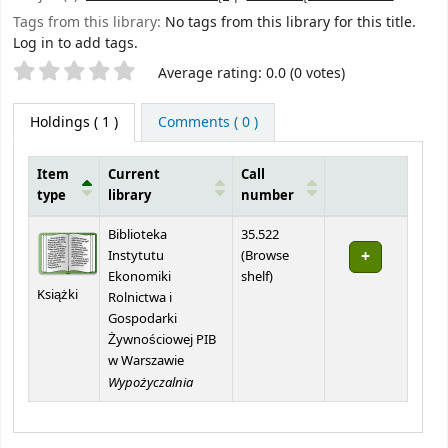
Tags from this library:
No tags from this library for this title.
Log in to add tags.
Star ratings
Average rating: 0.0 (0 votes)
Holdings
( 1 )
Comments ( 0 )
Item
Current
Call
type
library
number
Holdings
Biblioteka
35.522
Instytutu
(
Browse
(Opens below)
Ekonomiki
shelf
)
Książki
Rolnictwa i
Gospodarki
Żywnościowej PIB
w Warszawie
Wypożyczalnia