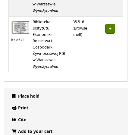
w Warszawie
Wypożyczalnia
Biblioteka
35.516
Instytutu
(
Browse
(Opens below)
Ekonomiki
shelf
)
Książki
Rolnictwa i
Gospodarki
Żywnościowej PIB
w Warszawie
Wypożyczalnia
Place hold
Print
Cite
Add to your cart