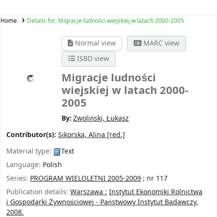
Home
Details for:
Migracje ludności wiejskiej w latach 2000-2005
Normal view
MARC view
ISBD view
Migracje ludności
wiejskiej w latach 2000-
2005
By:
Zwoliński, Łukasz
Contributor(s):
Sikorska, Alina
[red.]
Material type:
Text
Language:
Polish
Series:
PROGRAM WIELOLETNI 2005-2009
; nr 117
Publication details:
Warszawa :
Instytut Ekonomiki Rolnictwa
i Gospodarki Żywnościowej - Państwowy Instytut Badawczy,
2008.