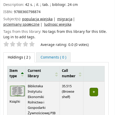
Description:
42 s. ; il. ; tab. ; bibliogr. 24 cm
ISBN:
9788360798874
Subject(s):
populacja wiejska
migracja
przemiany społeczne
ludność wiejska
Tags from this library:
No tags from this library for this title.
Log in to add tags.
Star ratings
Average rating: 0.0 (0 votes)
Holdings
( 2 )
Comments ( 0 )
Item
Current
Call
type
library
number
Holdings
Biblioteka
35.515
Instytutu
(
Browse
(Opens below)
Ekonomiki
shelf
)
Książki
Rolnictwa i
Gospodarki
Żywnościowej PIB