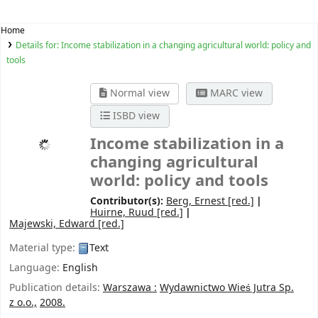
Home
Details for:
Income stabilization in a changing agricultural world: policy and
tools
Normal view
MARC view
ISBD view
Income stabilization in a
changing agricultural
world: policy and tools
Contributor(s):
Berg, Ernest
[red.]
Huirne, Ruud
[red.]
Majewski, Edward
[red.]
Material type:
Text
Language:
English
Publication details:
Warszawa :
Wydawnictwo Wieś Jutra Sp.
z o.o.,
2008.