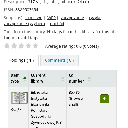
Description:
317 s. ; il. ; tab. ; bibliogr. 24 cm
ISBN:
8389503654
Subject(s):
rolnictwo
WPR
zarządzanie
ryzyko
zarządzanie ryzykiem
dochód
Tags from this library:
No tags from this library for this title.
Log in to add tags.
Star ratings
Average rating: 0.0 (0 votes)
Holdings
( 1 )
Comments ( 0 )
Item
Current
Call
type
library
number
Holdings
Biblioteka
35.485
Instytutu
(
Browse
(Opens below)
Ekonomiki
shelf
)
Książki
Rolnictwa i
Gospodarki
Żywnościowej PIB