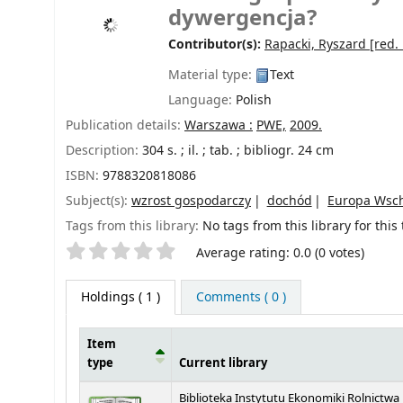
dywergencja?
Contributor(s):
Rapacki, Ryszard
[red. 
Material type:
Text
Language:
Polish
Publication details:
Warszawa :
PWE,
2009.
Description:
304 s. ; il. ; tab. ; bibliogr. 24 cm
ISBN:
9788320818086
Subject(s):
wzrost gospodarczy
dochód
Europa Wsc
Tags from this library:
No tags from this library for this t
Star ratings
Average rating: 0.0 (0 votes)
Holdings
( 1 )
Comments ( 0 )
Item
type
Current library
Holdings
Biblioteka Instytutu Ekonomiki Rolnictwa