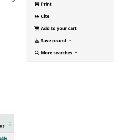
Print
Cite
Add to your cart
Save record
More searches
us
below)
lable