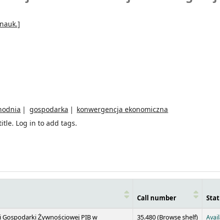
nauk.]
hodnia
gospodarka
konwergencja ekonomiczna
itle.
Log in to add tags.
Call number
Stat
(Opens 
 i Gospodarki Żywnościowej PIB w
35.480 (
Browse shelf
)
Avai