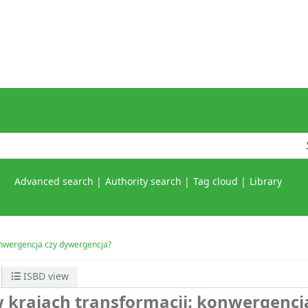
Advanced search
Authority search
Tag cloud
Library
onwergencja czy dywergencja?
ISBD view
 krajach transformacji: konwergencj