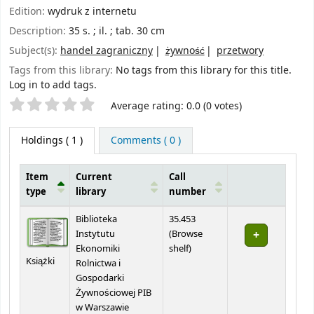
Edition:
wydruk z internetu
Description:
35 s. ; il. ; tab. 30 cm
Subject(s):
handel zagraniczny
żywność
przetwory
Tags from this library:
No tags from this library for this title.
Log in to add tags.
Star ratings
Average rating: 0.0 (0 votes)
Holdings
( 1 )
Comments ( 0 )
Item
Current
Call
type
library
number
Holdings
Biblioteka
35.453
Instytutu
(
Browse
(Opens below)
Ekonomiki
shelf
)
Książki
Rolnictwa i
Gospodarki
Żywnościowej PIB
w Warszawie