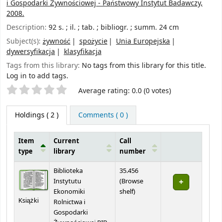
i Gospodarki Żywnościowej - Państwowy Instytut Badawczy,
2008.
Description:
92 s. ; il. ; tab. ; bibliogr. ; summ. 24 cm
Subject(s):
żywność
spożycie
Unia Europejska
dywersyfikacja
klasyfikacja
Tags from this library:
No tags from this library for this title.
Log in to add tags.
Star ratings
Average rating: 0.0 (0 votes)
Holdings
( 2 )
Comments ( 0 )
Item
Current
Call
type
library
number
Holdings
Biblioteka
35.456
Instytutu
(
Browse
(Opens below)
Ekonomiki
shelf
)
Książki
Rolnictwa i
Gospodarki