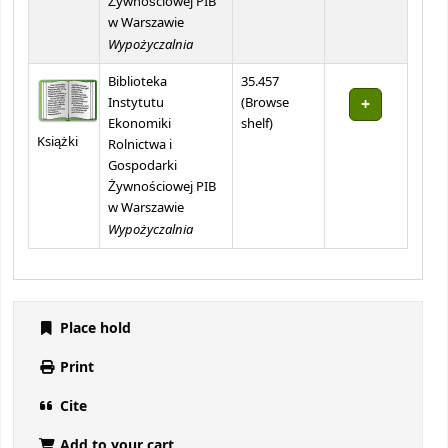
Żywnościowej PIB
w Warszawie
Wypożyczalnia
Biblioteka
35.457
Instytutu
(
Browse
(Opens below)
Ekonomiki
shelf
)
Książki
Rolnictwa i
Gospodarki
Żywnościowej PIB
w Warszawie
Wypożyczalnia
Place hold
Print
Cite
Add to your cart