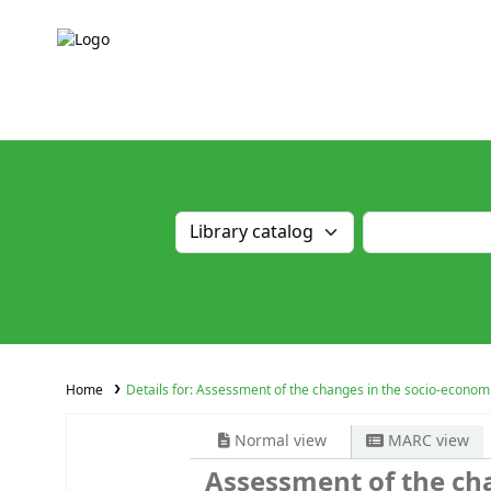
Home
Details for:
Assessment of the changes in the socio-economic
Normal view
MARC view
Assessment of the cha