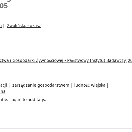
005
a
Zwoliński, Łukasz
ictwa i Gospodarki Żywnościowej - Państwowy Instytut Badawczy,
2
acji
zarządzanie gospodarstwem
ludność wiejska
zna
itle.
Log in to add tags.