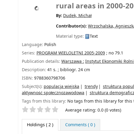
rural areas in 2000-2
By:
Dudek, Michał
Contributor(s):
Wrzochalska, Agnieszk
Material type:
Text
Language:
Polish
Series:
PROGRAM WIELOLETNI 2005-2009
; no 79.1
Publication details:
Warszawa :
Instytut Ekonomiki Roln
Description:
41 s. ; bibliogr. 24 cm
ISBN:
9788360798706
Subject(s):
populacja wiejska
trendy
struktura popul
aktywność społecznozawodowa
struktura demografic
Tags from this library:
No tags from this library for this t
Star ratings
Average rating: 0.0 (0 votes)
Holdings
( 2 )
Comments ( 0 )