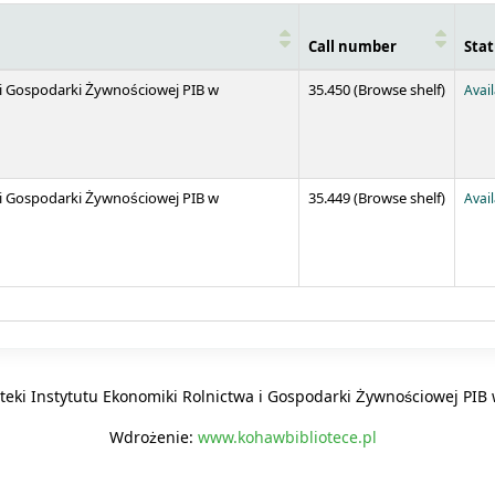
Call number
Stat
(Opens 
 i Gospodarki Żywnościowej PIB w
35.450 (
Browse shelf
)
Avai
(Opens 
 i Gospodarki Żywnościowej PIB w
35.449 (
Browse shelf
)
Avai
oteki Instytutu Ekonomiki Rolnictwa i Gospodarki Żywnościowej PI
Wdrożenie:
www.kohawbibliotece.pl