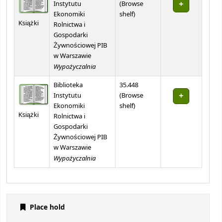
Instytutu
(
Browse
(Opens below)
Ekonomiki
shelf
)
Książki
Rolnictwa i
Gospodarki
Żywnościowej PIB
w Warszawie
Wypożyczalnia
Biblioteka
35.448
Instytutu
(
Browse
(Opens below)
Ekonomiki
shelf
)
Książki
Rolnictwa i
Gospodarki
Żywnościowej PIB
w Warszawie
Wypożyczalnia
Place hold