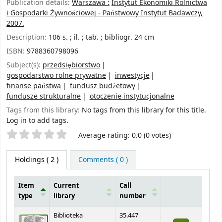
Publication details:
Warszawa :
Instytut Ekonomiki Rolnictwa
i Gospodarki Żywnościowej - Państwowy Instytut Badawczy,
2007.
Description:
106 s. ; il. ; tab. ; bibliogr. 24 cm
ISBN:
9788360798096
Subject(s):
przedsiębiorstwo
gospodarstwo rolne prywatne
inwestycje
finanse państwa
fundusz budżetowy
fundusze strukturalne
otoczenie instytucjonalne
Tags from this library:
No tags from this library for this title.
Log in to add tags.
Star ratings
Average rating: 0.0 (0 votes)
Holdings
( 2 )
Comments ( 0 )
Item
Current
Call
type
library
number
Holdings
Biblioteka
35.447