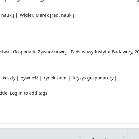
 nauk.]
Wigier, Marek
[red. nauk.]
ictwa i Gospodarki Żywnościowej - Państwowy Instytut Badawczy,
2
koszty
żywność
rynek ziemi
kryzys gospodarczy
itle.
Log in to add tags.