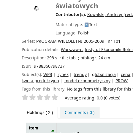
światowych
Contributor(s):
Kowalski, Andrzej
[red.
Material type:
Text
Language:
Polish
Series:
PROGRAM WIELOLETNI 2005-2009
; nr 101
Publication details:
Warszawa :
Instytut Ekonomiki Roln
Description:
298 s. ; il. ; tab. ; bibliogr. 24 cm
ISBN:
9788360798737
Subject(s):
WPR
rynek
trendy
globalizacja
cena
kwota produkcyjna
model ekonometryczny
PROW
Tags from this library:
No tags from this library for this t
Star ratings
Average rating: 0.0 (0 votes)
Holdings
( 2 )
Comments ( 0 )
Item