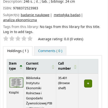
Description:
246 s. ; il. ; tab. ; bibliogr. 24 cm
ISBN:
9788372523983
Subject(s):
badanie naukowe
metodyka badań
analiza ekonomiczna
Tags from this library:
No tags from this library for this title.
Log in to add tags.
Star ratings
Average rating: 0.0 (0 votes)
Holdings
( 1 )
Comments ( 0 )
Item
Current
Call
type
library
number
Holdings
Biblioteka
35.401
Instytutu
(
Browse
(Opens below)
Ekonomiki
shelf
)
Książki
Rolnictwa i
Gospodarki
Żywnościowej PIB