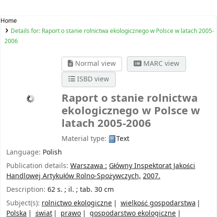
Home
Details for:
Raport o stanie rolnictwa ekologicznego w Polsce w latach 2005-
2006
Normal view
MARC view
ISBD view
Raport o stanie rolnictwa
ekologicznego w Polsce w
latach 2005-2006
Material type:
Text
Language:
Polish
Publication details:
Warszawa :
Główny Inspektorat Jakości
Handlowej Artykułów Rolno-Spożywczych,
2007.
Description:
62 s. ; il. ; tab. 30 cm
Subject(s):
rolnictwo ekologiczne
wielkość gospodarstwa
Polska
świat
prawo
gospodarstwo ekologiczne