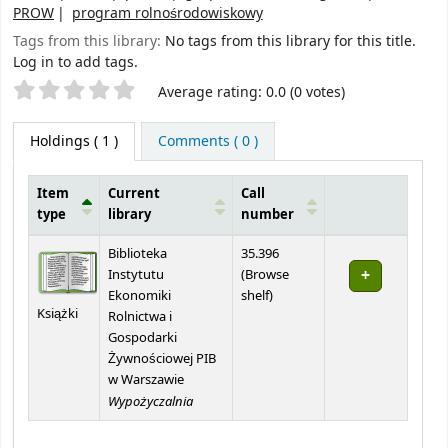
PROW
program rolnośrodowiskowy
Tags from this library:
No tags from this library for this title.
Log in to add tags.
Star ratings
Average rating: 0.0 (0 votes)
Holdings
( 1 )
Comments ( 0 )
Item
Current
Call
type
library
number
Holdings
Biblioteka
35.396
Instytutu
(
Browse
(Opens below)
Ekonomiki
shelf
)
Książki
Rolnictwa i
Gospodarki
Żywnościowej PIB
w Warszawie
Wypożyczalnia