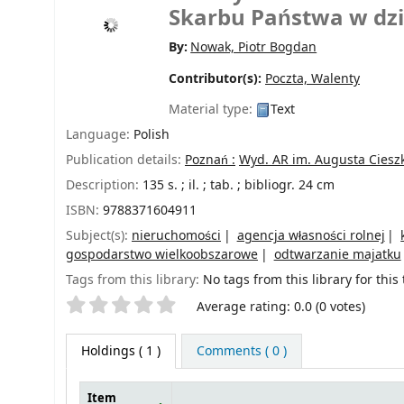
Skarbu Państwa w dz
By:
Nowak, Piotr Bogdan
Contributor(s):
Poczta, Walenty
Material type:
Text
Language:
Polish
Publication details:
Poznań :
Wyd. AR im. Augusta Ciesz
Description:
135 s. ; il. ; tab. ; bibliogr. 24 cm
ISBN:
9788371604911
Subject(s):
nieruchomości
agencja własności rolnej
gospodarstwo wielkoobszarowe
odtwarzanie majatku
Tags from this library:
No tags from this library for this t
Star ratings
Average rating: 0.0 (0 votes)
Holdings
( 1 )
Comments ( 0 )
Item