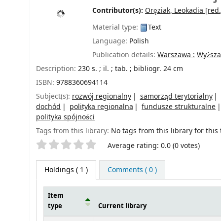
Contributor(s):
Oręziak, Leokadia
[red.
Material type:
Text
Language:
Polish
Publication details:
Warszawa :
Wyższa 
Description:
230 s. ; il. ; tab. ; bibliogr. 24 cm
ISBN:
9788360694114
Subject(s):
rozwój regionalny
samorząd terytorialny
dochód
polityka regionalna
fundusze strukturalne
polityka spójności
Tags from this library:
No tags from this library for this t
Star ratings
Average rating: 0.0 (0 votes)
Holdings
( 1 )
Comments ( 0 )
Item
type
Current library
Holdings