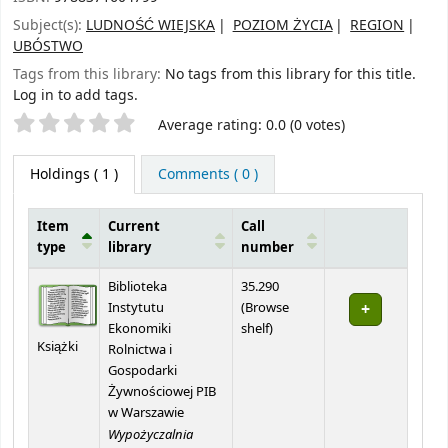
Subject(s):
LUDNOŚĆ WIEJSKA
POZIOM ŻYCIA
REGION
UBÓSTWO
Tags from this library:
No tags from this library for this title.
Log in to add tags.
Star ratings
Average rating: 0.0 (0 votes)
Holdings
( 1 )
Comments ( 0 )
Item
Current
Call
type
library
number
Holdings
Biblioteka
35.290
Instytutu
(
Browse
(Opens below)
Ekonomiki
shelf
)
Książki
Rolnictwa i
Gospodarki
Żywnościowej PIB
w Warszawie
Wypożyczalnia