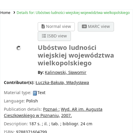
Home
Details for:
Ubóstwo ludności wiejskiej województwa wielkopolskiego
Normal view
MARC view
ISBD view
Ubóstwo ludności
wiejskiej województwa
wielkopolskiego
By:
Kalinowski, Sławomir
Contributor(s):
Łuczka-Bakuła, Władysława
Material type:
Text
Language:
Polish
Publication details:
Poznań :
Wyd. AR im. Augusta
Cieszkowskiego w Poznaniu,
2007.
Description:
187 s. ; il. ; tab. ; bibliogr. 24 cm
ISBN:
9788371604799